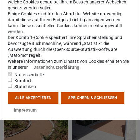
welche Cookies genau bei Ihrem Besuch unserer Webseiten
gesetzt werden sollen.
Rollstuhlfahrer können ohne jegliche Hilfe in das Gebäude
Einige Cookies sind für den Abruf der Website notwendig,
gelangen und ohne fremde Hilfe wieder aus dem Gebäude
damit diese auf Ihrem Endgerät richtig anzeigen werden
herauskommen. Die Schwerbehindertenvertretung sowie
kann. Diese essentiellen Cookies können nicht abgewählt
werden.
das Dez. V haben hier bestens zusammengearbeitet.
Der Komfort-Cookie speichert Ihre Spracheinstellung und
Wenn Ihnen in der Technischen Universität etwas
bevorzugte Suchmaschine, während „Statistik“ die
Auswertung durch die Open-Source-Statistik-Software
auffallen sollte das eine bauliche Behinderung darstellt,
„Matomo“ regelt.
schreiben Sie mir bitte eine
Mail
oder rufen Sie mich
Weitere Informationen zum Einsatz von Cookies erhalten Sie
in unserer
Datenschutzerklärung
.
an.
Nur essentielle
Komfort
Statistiken
ALLE AKZEPTIEREN
SPEICHERN & SCHLIESSEN
Impressum