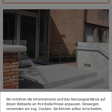
Hier ist der neu gestaltete Eingangsbereich der Hans-
Wir möchten die Informationen und das Nutzungserlebnis auf
Busch-Institut S3/06, Ecke Landgraf-Georg-Straße –
dieser Webseite an Ihre Bedürfnisse anpassen. Deswegen
verwenden wir sog. Cookies. Sie können selbst entscheiden,
Merckstraße.