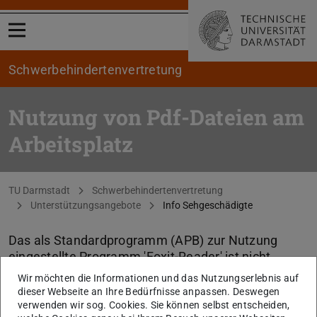
Menü öffnen
Schwerbehindertenvertretung
Nutzung von Pdf-Dateien am
Arbeitsplatz
Sie befinden sich hier:
TU Darmstadt
Schwerbehindertenvertretung
Unterstützungsangebote
Info Sehgeschädigte
Das als Standardprogramm (APB) zur Nutzung
eingestellte Programm 'Foxit-Reader' ist nicht
barrierefrei. Einige Funktionen insbesondere
Wir möchten die Informationen und das Nutzungserlebnis auf
Sreenreader sind hier nicht oder nur eingeschränkt
dieser Webseite an Ihre Bedürfnisse anpassen. Deswegen
verfügbar.
verwenden wir sog. Cookies. Sie können selbst entscheiden,