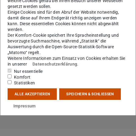
welche Cookies genau bei Ihrem Besuch unserer Webseiten
gesetzt werden sollen.
Einige Cookies sind für den Abruf der Website notwendig,
KONTAKT
damit diese auf Ihrem Endgerät richtig anzeigen werden
kann. Diese essentiellen Cookies können nicht abgewählt
werden.
Nach Rücksprache mit dem HRZ-Service ist hier auch das
Der Komfort-Cookie speichert Ihre Spracheinstellung und
bisherige Programm 'Acrobat Reader' weiterhin verfügbar
bevorzugte Suchmaschine, während „Statistik“ die
Auswertung durch die Open-Source-Statistik-Software
und kann hier als Standard für sehbehinderte und blinde
„Matomo“ regelt.
Nutzer*innen eingestellt werden.
Weitere Informationen zum Einsatz von Cookies erhalten Sie
in unserer
Datenschutzerklärung
.
Nur essentielle
Komfort
Statistiken
Sprechzeiten
ALLE AKZEPTIEREN
SPEICHERN & SCHLIESSEN
Nach Vereinbarung per E-Mail:
schwerbehindertenvertretung@zv.tu-darmstadt.de oder per
Impressum
Telefon unter 06151-16 26817